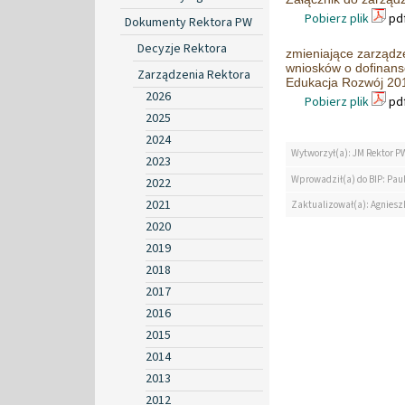
Pobierz plik
pdf
Dokumenty Rektora PW
Decyzje Rektora
zmieniające zarządz
wniosków o dofinan
Zarządzenia Rektora
Edukacja Rozwój 20
2026
Pobierz plik
pdf
2025
2024
Wytworzył(a): JM Rektor P
2023
Wprowadził(a) do BIP: Paul
2022
2021
Zaktualizował(a): Agniesz
2020
2019
2018
2017
2016
2015
2014
2013
2012