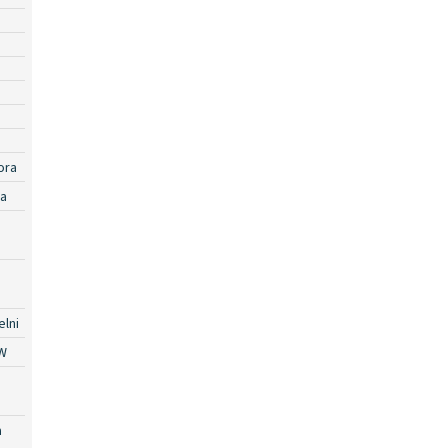
ora
ra
lni
W
a