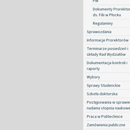
PW
Dokumenty Prorekto
ds. Filii w Płocku
Regulaminy
Sprawozdania
Informacje Prorektorów
Terminarze posiedzeń i
składy Rad Wydziałów
Dokumentacja kontroli i
raporty
Wybory
Sprawy Studenckie
Szkoła doktorska
Postępowania w sprawie
nadania stopnia naukow
Praca w Politechnice
Zamówienia publiczne