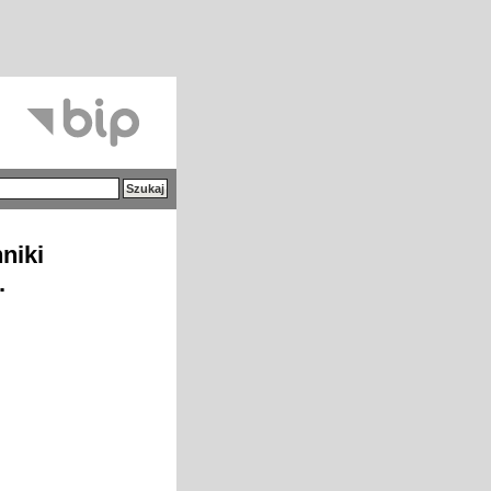
niki
.