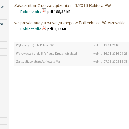
Załącznik nr 2 do zarządzenia nr 1/2016 Rektora PW
PW
Pobierz plik
pdf 188,32 kB
w sprawie audytu wewnętrznego w Politechnice Warszawskiej
ra
Pobierz plik
pdf 3,37 MB
Wytworzył(a): JM Rektor PW
w dniu: 12.01.2016
Wprowadził(a) do BIP: Paula Kruza - disabled
w dniu: 16.01.2016 09:26
Zaktualizował(a): Agnieszka Maj
w dniu: 27.05.2025 15:33