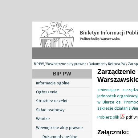
BIP PW
/
Wewnętrzne akty prawne
/
Dokumenty Rektora PW
/
Zarzą
Zarządzenie 
BIP PW
Warszawskiej
Informacje ogólne
zmieniające zarząd
Ogłoszenia
jednostek organizacyj
Struktura uczelni
w Biurze ds. Promocj
zakresie działania Biu
Skład osobowy
Pobierz plik
pdf 94
Władze
Wewnętrzne akty prawne
Załączniki:
Dokumenty ogólne