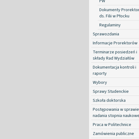
PW
Dokumenty Prorekto
ds. Filii w Płocku
Regulaminy
Sprawozdania
Informacje Prorektorów
Terminarze posiedzeń i
składy Rad Wydziałów
Dokumentacja kontroli i
raporty
Wybory
Sprawy Studenckie
Szkoła doktorska
Postępowania w sprawie
nadania stopnia naukow
Praca w Politechnice
Zamówienia publiczne