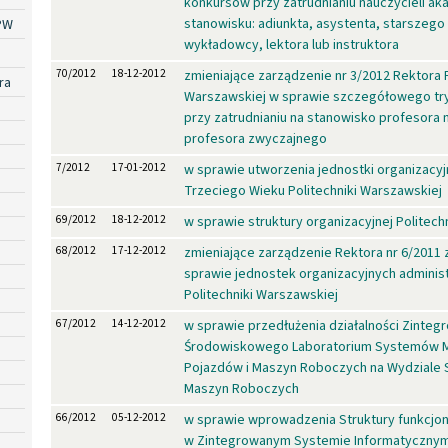
konkursów przy zatrudnianiu nauczycieli ak
stanowisku: adiunkta, asystenta, starszeg
PW
wykładowcy, lektora lub instruktora
70/2012
18-12-2012
zmieniające zarządzenie nr 3/2012 Rektora P
ra
Warszawskiej w sprawie szczegółowego tr
przy zatrudnianiu na stanowisko profesora
profesora zwyczajnego
7/2012
17-01-2012
w sprawie utworzenia jednostki organizacyj
Trzeciego Wieku Politechniki Warszawskiej
69/2012
18-12-2012
w sprawie struktury organizacyjnej Politech
68/2012
17-12-2012
zmieniające zarządzenie Rektora nr 6/2011 
sprawie jednostek organizacyjnych administr
Politechniki Warszawskiej
67/2012
14-12-2012
w sprawie przedłużenia działalności Zinte
Środowiskowego Laboratorium Systemów M
Pojazdów i Maszyn Roboczych na Wydziale
Maszyn Roboczych
66/2012
05-12-2012
w sprawie wprowadzenia Struktury funkcjo
w Zintegrowanym Systemie Informatyczny