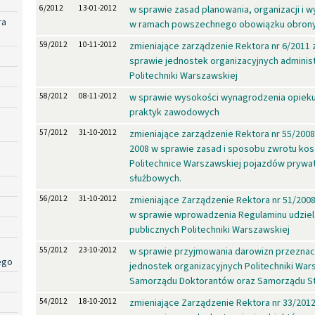
6/2012
13-01-2012
w sprawie zasad planowania, organizacji i
ra
w ramach powszechnego obowiązku obron
59/2012
10-11-2012
zmieniające zarządzenie Rektora nr 6/2011 
sprawie jednostek organizacyjnych administr
Politechniki Warszawskiej
58/2012
08-11-2012
w sprawie wysokości wynagrodzenia opiek
praktyk zawodowych
57/2012
31-10-2012
zmieniające zarządzenie Rektora nr 55/2008 
2008 w sprawie zasad i sposobu zwrotu ko
Politechnice Warszawskiej pojazdów prywa
służbowych.
56/2012
31-10-2012
zmieniające Zarządzenie Rektora nr 51/2008
w sprawie wprowadzenia Regulaminu udzie
publicznych Politechniki Warszawskiej
55/2012
23-10-2012
w sprawie przyjmowania darowizn przeznac
ego
jednostek organizacyjnych Politechniki War
Samorządu Doktorantów oraz Samorządu S
54/2012
18-10-2012
zmieniające Zarządzenie Rektora nr 33/2012