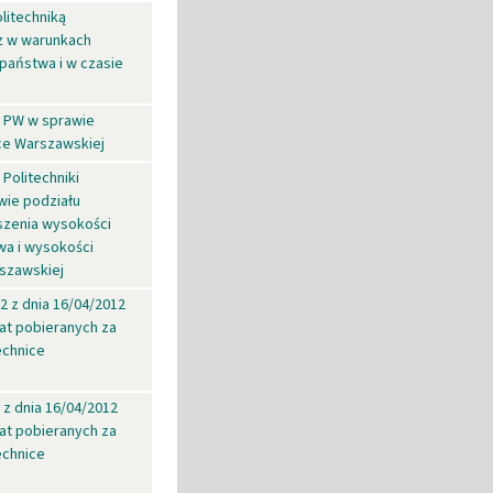
litechniką
z w warunkach
aństwa i w czasie
a PW w sprawie
ice Warszawskiej
Politechniki
wie podziału
szenia wysokości
wa i wysokości
szawskiej
2 z dnia 16/04/2012
at pobieranych za
echnice
 z dnia 16/04/2012
at pobieranych za
echnice