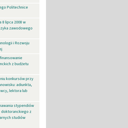
ego Politechnice
 8 lipca 2008 w
 ryzyka zawodowego
nologii i Rozwoju
ej
 finansowanie
nckich z budżetu
aniu konkursów przy
anowisku: adiunkta,
cy, lektora lub
nawania stypendiów
m doktoranckiego z
narnych studiów