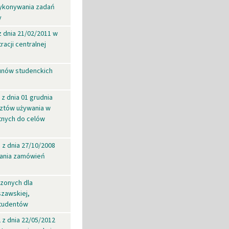
 wykonywania zadań
y
z dnia 21/02/2011 w
acji centralnej
unów studenckich
z dnia 01 grudnia
sztów używania w
tnych do celów
 z dnia 27/10/2008
lania zamówień
zonych dla
szawskiej,
tudentów
 z dnia 22/05/2012