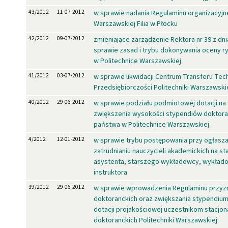
43/2012
11-07-2012
w sprawie nadania Regulaminu organizacyjn
Warszawskiej Filia w Płocku
42/2012
09-07-2012
zmieniające zarządzenie Rektora nr 39 z dnia
sprawie zasad i trybu dokonywania oceny
w Politechnice Warszawskiej
41/2012
03-07-2012
w sprawie likwidacji Centrum Transferu Tech
Przedsiębiorczości Politechniki Warszawski
40/2012
29-06-2012
w sprawie podziału podmiotowej dotacji na
zwiększenia wysokości stypendiów doktora
państwa w Politechnice Warszawskiej
4/2012
12-01-2012
w sprawie trybu postępowania przy ogłasz
zatrudnianiu nauczycieli akademickich na st
asystenta, starszego wykładowcy, wykładow
instruktora
39/2012
29-06-2012
w sprawie wprowadzenia Regulaminu przyz
doktoranckich oraz zwiększania stypendiu
dotacji projakościowej uczestnikom stacjo
doktoranckich Politechniki Warszawskiej