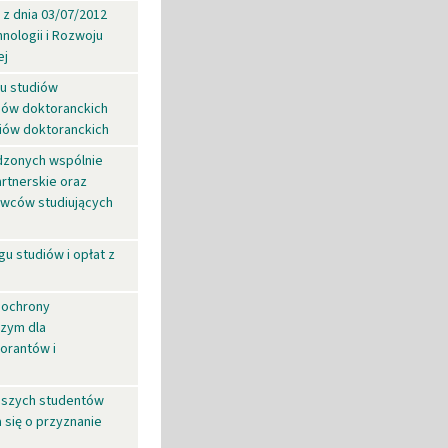
 z dnia 03/07/2012
nologii i Rozwoju
ej
u studiów
diów doktoranckich
iów doktoranckich
dzonych wspólnie
artnerskie oraz
owców studiujących
 studiów i opłat z
 ochrony
czym dla
orantów i
epszych studentów
 się o przyznanie