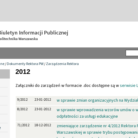
wne
/
Dokumenty Rektora PW
/
Zarządzenia Rektora
2012
Załączniki do zarządzeń w formacie .doc dostępne są w
serwisie 
9/2012
23-01-2012
w sprawie zmian organizacyjnych na Wydzia
8/2012
23-01-2012
w sprawie wprowadzenia wzorów umów o 
odpłatności za usługi edukacyjne
71/2012
18-12-2012
zmieniające zarządzenie nr 4/2012 Rektora P
e
Warszawskiej w sprawie trybu postępowania