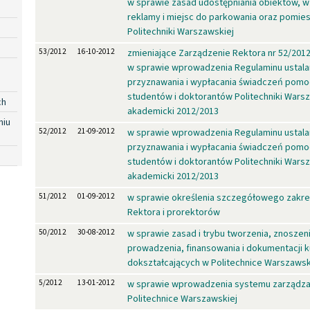
w sprawie zasad udostępniania obiektów, w
reklamy i miejsc do parkowania oraz pomie
Politechniki Warszawskiej
53/2012
16-10-2012
zmieniające Zarządzenie Rektora nr 52/2012
w sprawie wprowadzenia Regulaminu ustala
przyznawania i wypłacania świadczeń pomoc
studentów i doktorantów Politechniki Warsz
ch
akademicki 2012/2013
niu
52/2012
21-09-2012
w sprawie wprowadzenia Regulaminu ustala
przyznawania i wypłacania świadczeń pomoc
studentów i doktorantów Politechniki Warsz
akademicki 2012/2013
51/2012
01-09-2012
w sprawie określenia szczegółowego zakres
Rektora i prorektorów
50/2012
30-08-2012
w sprawie zasad i trybu tworzenia, znoszen
prowadzenia, finansowania i dokumentacji 
dokształcających w Politechnice Warszawsk
5/2012
13-01-2012
w sprawie wprowadzenia systemu zarządza
Politechnice Warszawskiej