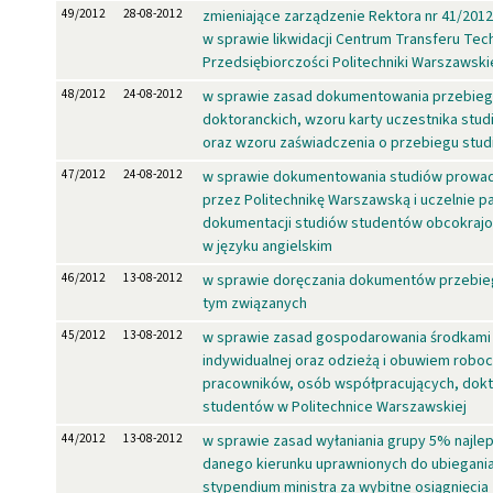
49/2012
28-08-2012
zmieniające zarządzenie Rektora nr 41/2012
w sprawie likwidacji Centrum Transferu Tech
Przedsiębiorczości Politechniki Warszawski
48/2012
24-08-2012
w sprawie zasad dokumentowania przebieg
doktoranckich, wzoru karty uczestnika stu
oraz wzoru zaświadczenia o przebiegu stud
47/2012
24-08-2012
w sprawie dokumentowania studiów prowa
przez Politechnikę Warszawską i uczelnie p
dokumentacji studiów studentów obcokraj
w języku angielskim
46/2012
13-08-2012
w sprawie doręczania dokumentów przebiegu
tym związanych
45/2012
13-08-2012
w sprawie zasad gospodarowania środkami
indywidualnej oraz odzieżą i obuwiem robo
pracowników, osób współpracujących, dokt
studentów w Politechnice Warszawskiej
44/2012
13-08-2012
w sprawie zasad wyłaniania grupy 5% najl
danego kierunku uprawnionych do ubiegania
stypendium ministra za wybitne osiągnięcia