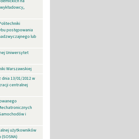
ademickich na
o wykładowcy,
olitechniki
ybu postępowania
 nadzwyczajnego lub
nej Uniwersytet
niki Warszawskiej
z dnia 13/01/2012 w
acji centralnej
growanego
echatronicznych
 Samochodów i
nalnej użytkowników
m (SOSNA)