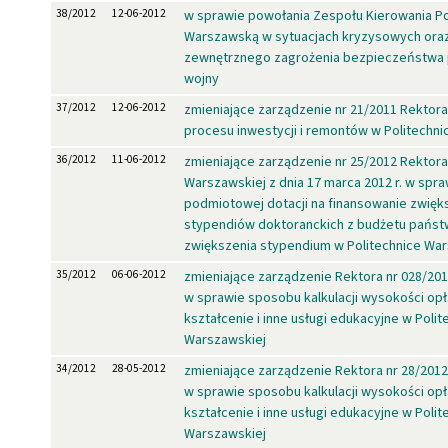
38/2012
12-06-2012
w sprawie powołania Zespołu Kierowania Po
Warszawską w sytuacjach kryzysowych ora
zewnętrznego zagrożenia bezpieczeństwa p
wojny
37/2012
12-06-2012
zmieniające zarządzenie nr 21/2011 Rektor
procesu inwestycji i remontów w Politechn
36/2012
11-06-2012
zmieniające zarządzenie nr 25/2012 Rektora 
Warszawskiej z dnia 17 marca 2012 r. w spra
podmiotowej dotacji na finansowanie zwięk
stypendiów doktoranckich z budżetu państ
zwiększenia stypendium w Politechnice War
35/2012
06-06-2012
zmieniające zarządzenie Rektora nr 028/201
w sprawie sposobu kalkulacji wysokości opł
kształcenie i inne usługi edukacyjne w Polit
Warszawskiej
34/2012
28-05-2012
zmieniające zarządzenie Rektora nr 28/2012
w sprawie sposobu kalkulacji wysokości opł
kształcenie i inne usługi edukacyjne w Polit
Warszawskiej