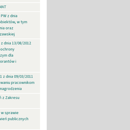
AMAT
 PW z dnia
obiektów, w tym
nia oraz
zawskiej
 z dnia 13/08/2012
 ochrony
czym dla
orantów i
1 z dnia 09/03/2011
nawaniu pracownikom
ynagrodzenia
ń z Zakresu
m
8 w sprawie
ień publicznych