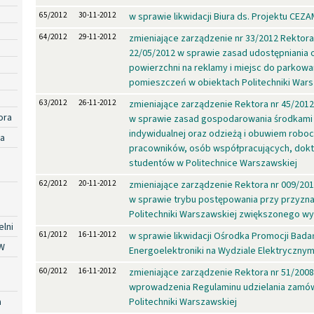
65/2012
30-11-2012
w sprawie likwidacji Biura ds. Projektu CEZ
64/2012
29-11-2012
zmieniające zarządzenie nr 33/2012 Rektora
22/05/2012 w sprawie zasad udostępniania 
powierzchni na reklamy i miejsc do parkowa
pomieszczeń w obiektach Politechniki Wars
63/2012
26-11-2012
zmieniające zarządzenie Rektora nr 45/2012
ora
w sprawie zasad gospodarowania środkami
indywidualnej oraz odzieżą i obuwiem robo
ra
pracowników, osób współpracujących, dokt
studentów w Politechnice Warszawskiej
62/2012
20-11-2012
zmieniające zarządzenie Rektora nr 009/201
w sprawie trybu postępowania przy przyz
Politechniki Warszawskiej zwiększonego w
lni
61/2012
16-11-2012
w sprawie likwidacji Ośrodka Promocji Bada
W
Energoelektroniki na Wydziale Elektryczny
60/2012
16-11-2012
zmieniające zarządzenie Rektora nr 51/200
wprowadzenia Regulaminu udzielania zamów
a
Politechniki Warszawskiej