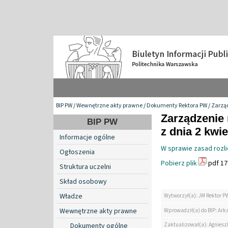
BIP PW
/
Wewnętrzne akty prawne
/
Dokumenty Rektora PW
/
Zarzą
Zarządzenie 
BIP PW
z dnia 2 kwie
Informacje ogólne
W sprawie zasad rozl
Ogłoszenia
Pobierz plik
pdf 17
Struktura uczelni
Skład osobowy
Władze
Wytworzył(a): JM Rektor P
Wewnętrzne akty prawne
Wprowadził(a) do BIP: Ark
Zaktualizował(a): Agniesz
Dokumenty ogólne