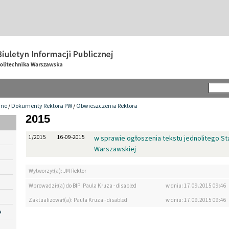
wne
/
Dokumenty Rektora PW
/
Obwieszczenia Rektora
2015
1/2015
16-09-2015
w sprawie ogłoszenia tekstu jednolitego Sta
Warszawskiej
Wytworzył(a): JM Rektor
Wprowadził(a) do BIP: Paula Kruza - disabled
w dniu: 17.09.2015 09:46
Zaktualizował(a): Paula Kruza - disabled
w dniu: 17.09.2015 09:46
e