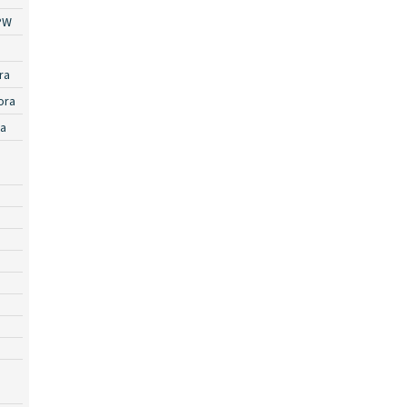
PW
ra
ora
ra