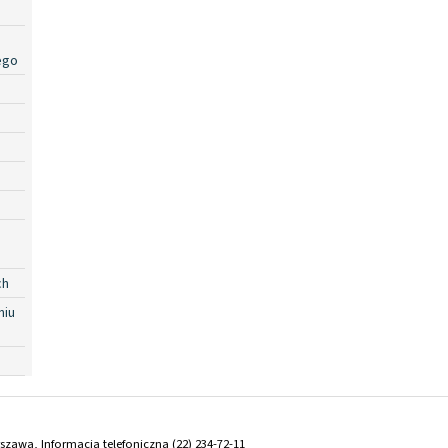
ego
ch
niu
arszawa, Informacja telefoniczna (22) 234-72-11