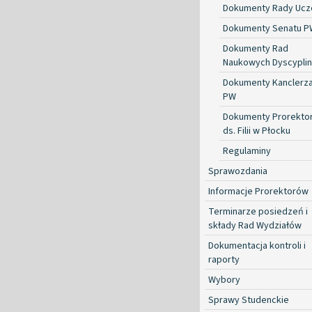
Dokumenty Rady Ucze
Dokumenty Senatu P
Dokumenty Rad
Naukowych Dyscyplin
Dokumenty Kanclerz
PW
Dokumenty Prorekto
ds. Filii w Płocku
Regulaminy
Sprawozdania
Informacje Prorektorów
Terminarze posiedzeń i
składy Rad Wydziałów
Dokumentacja kontroli i
raporty
Wybory
Sprawy Studenckie