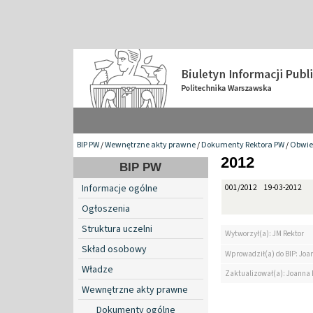
BIP PW
/
Wewnętrzne akty prawne
/
Dokumenty Rektora PW
/
Obwie
2012
BIP PW
Informacje ogólne
001/2012
19-03-2012
Ogłoszenia
Struktura uczelni
Wytworzył(a): JM Rektor
Skład osobowy
Wprowadził(a) do BIP: Jo
Władze
Zaktualizował(a): Joanna
Wewnętrzne akty prawne
Dokumenty ogólne