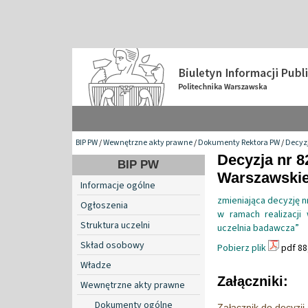
BIP PW
/
Wewnętrzne akty prawne
/
Dokumenty Rektora PW
/
Decyzj
Decyzja nr 8
BIP PW
Warszawskiej
Informacje ogólne
zmieniająca decyzję 
Ogłoszenia
w ramach realizacji 
Struktura uczelni
uczelnia badawcza”
Skład osobowy
Pobierz plik
pdf 88
Władze
Załączniki:
Wewnętrzne akty prawne
Dokumenty ogólne
Załącznik do decyzj