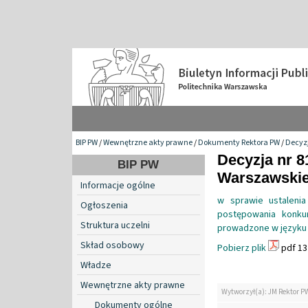
BIP PW
/
Wewnętrzne akty prawne
/
Dokumenty Rektora PW
/
Decyzj
Decyzja nr 8
BIP PW
Warszawskiej
Informacje ogólne
w sprawie ustaleni
Ogłoszenia
postępowania konku
Struktura uczelni
prowadzone w języku 
Skład osobowy
Pobierz plik
pdf 13
Władze
Wewnętrzne akty prawne
Wytworzył(a): JM Rektor P
Dokumenty ogólne