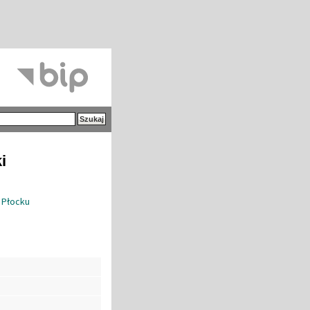
i
 Płocku