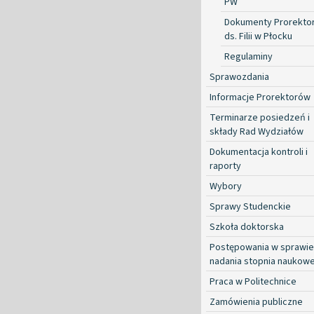
PW
Dokumenty Prorekto
ds. Filii w Płocku
Regulaminy
Sprawozdania
Informacje Prorektorów
Terminarze posiedzeń i
składy Rad Wydziałów
Dokumentacja kontroli i
raporty
Wybory
Sprawy Studenckie
Szkoła doktorska
Postępowania w sprawie
nadania stopnia naukow
Praca w Politechnice
Zamówienia publiczne