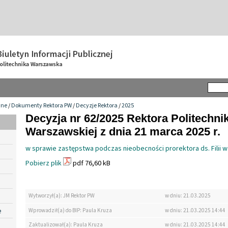
wne
/
Dokumenty Rektora PW
/
Decyzje Rektora
/
2025
Decyzja nr 62/2025 Rektora Politechnik
Warszawskiej z dnia 21 marca 2025 r.
w sprawie zastępstwa podczas nieobecności prorektora ds. Filii w
Pobierz plik
pdf 76,60 kB
Wytworzył(a): JM Rektor PW
w dniu: 21.03.2025
e
Wprowadził(a) do BIP: Paula Kruza
w dniu: 21.03.2025 14:44
Zaktualizował(a): Paula Kruza
w dniu: 21.03.2025 14:44