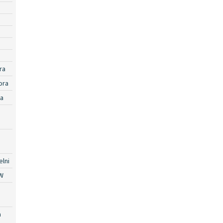
ra
ora
ra
lni
W
a