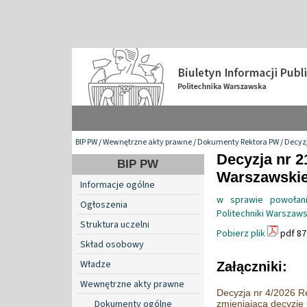
BIP PW
/
Wewnętrzne akty prawne
/
Dokumenty Rektora PW
/
Decyzj
Decyzja nr 2
BIP PW
Warszawskiej
Informacje ogólne
w sprawie powołani
Ogłoszenia
Politechniki Warszaws
Struktura uczelni
Pobierz plik
pdf 87
Skład osobowy
Władze
Załączniki:
Wewnętrzne akty prawne
Decyzja nr 4/2026 Re
Dokumenty ogólne
zmieniająca decyzję