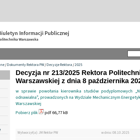
wne
/
Dokumenty Rektora PW
/
Decyzje Rektora
/
2025
Decyzja nr 213/2025 Rektora Politechn
Warszawskiej z dnia 8 października 202
w sprawie powołania kierownika studiów podyplomowych „
odnawialna”, prowadzonych na Wydziale Mechanicznym Energetyki 
Warszawskiej
Pobierz plik
pdf 66,77 kB
e
Wytworzył(a): JM Rektor PW
w dniu: 08.10.2025