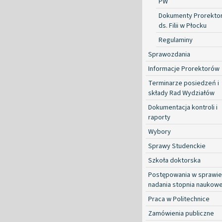
PW
Dokumenty Prorekto
ds. Filii w Płocku
Regulaminy
Sprawozdania
Informacje Prorektorów
Terminarze posiedzeń i
składy Rad Wydziałów
Dokumentacja kontroli i
raporty
Wybory
Sprawy Studenckie
Szkoła doktorska
Postępowania w sprawie
nadania stopnia naukow
Praca w Politechnice
Zamówienia publiczne