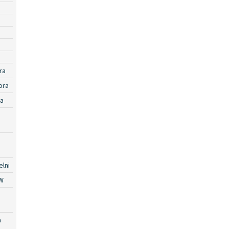
ra
ora
ra
lni
W
a