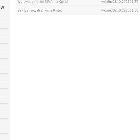
Wprowadził(a) do BIP: Anna Kmieć
w dniu: 08.10.2025 11:30
PW
Zaktualizował(a): Anna Kmieć
w dniu: 08.10.2025 11:30