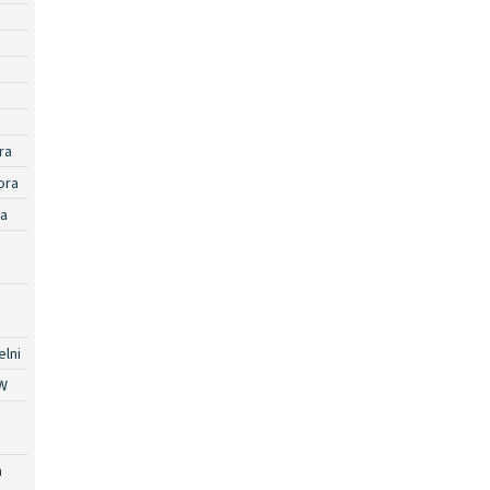
ra
ora
ra
lni
W
a