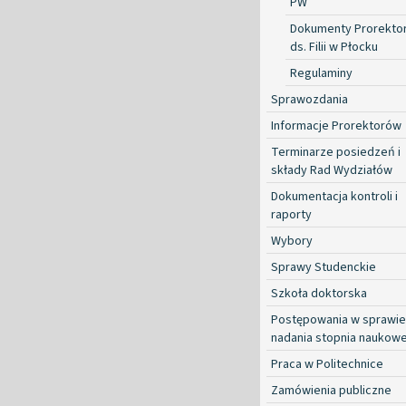
PW
Dokumenty Prorekto
ds. Filii w Płocku
Regulaminy
Sprawozdania
Informacje Prorektorów
Terminarze posiedzeń i
składy Rad Wydziałów
Dokumentacja kontroli i
raporty
Wybory
Sprawy Studenckie
Szkoła doktorska
Postępowania w sprawie
nadania stopnia naukow
Praca w Politechnice
Zamówienia publiczne