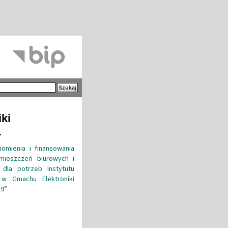
iki
.
omienia i finansowania
mieszczeń biurowych i
 dla potrzeb Instytutu
j w Gmachu Elektroniki
19”