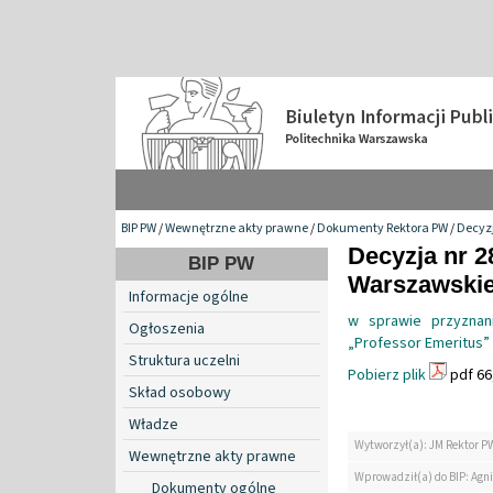
BIP PW
/
Wewnętrzne akty prawne
/
Dokumenty Rektora PW
/
Decyzj
Decyzja nr 2
BIP PW
Warszawskiej
Informacje ogólne
w sprawie przyznan
Ogłoszenia
„Professor Emeritus”
Struktura uczelni
Pobierz plik
pdf 66
Skład osobowy
Władze
Wytworzył(a): JM Rektor P
Wewnętrzne akty prawne
Wprowadził(a) do BIP: Agn
Dokumenty ogólne