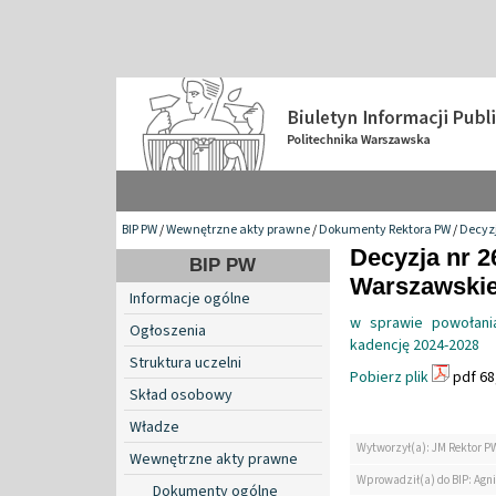
BIP PW
/
Wewnętrzne akty prawne
/
Dokumenty Rektora PW
/
Decyzj
Decyzja nr 2
BIP PW
Warszawskiej
Informacje ogólne
w sprawie powołania
Ogłoszenia
kadencję 2024-2028
Struktura uczelni
Pobierz plik
pdf 68
Skład osobowy
Władze
Wytworzył(a): JM Rektor P
Wewnętrzne akty prawne
Wprowadził(a) do BIP: Agn
Dokumenty ogólne