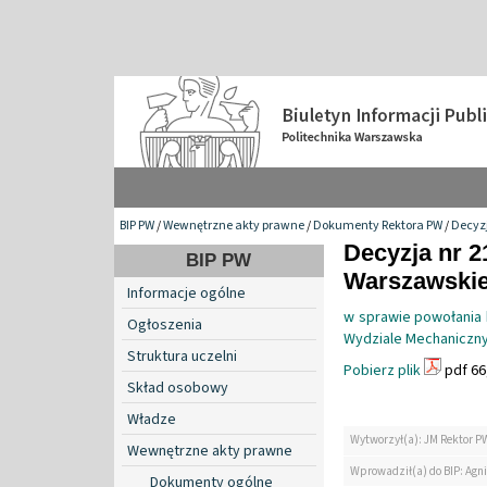
BIP PW
/
Wewnętrzne akty prawne
/
Dokumenty Rektora PW
/
Decyzj
Decyzja nr 2
BIP PW
Warszawskiej
Informacje ogólne
w sprawie powołania
Ogłoszenia
Wydziale Mechaniczny
Struktura uczelni
Pobierz plik
pdf 66
Skład osobowy
Władze
Wytworzył(a): JM Rektor P
Wewnętrzne akty prawne
Wprowadził(a) do BIP: Agn
Dokumenty ogólne