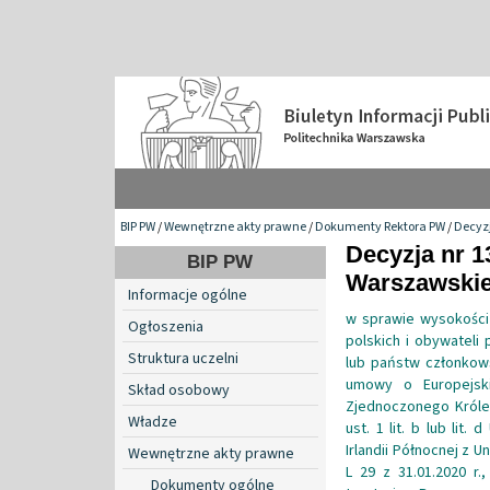
BIP PW
/
Wewnętrzne akty prawne
/
Dokumenty Rektora PW
/
Decyzj
Decyzja nr 1
BIP PW
Warszawskiej
Informacje ogólne
w sprawie wysokości 
Ogłoszenia
polskich i obywateli 
Struktura uczelni
lub państw członkow
umowy o Europejsk
Skład osobowy
Zjednoczonego Królest
Władze
ust. 1 lit. b lub lit
Irlandii Północnej z U
Wewnętrzne akty prawne
L 29 z 31.01.2020 r.
Dokumenty ogólne