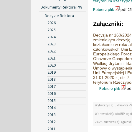
terytorium Rzeczyposp
Dokumenty Rektora PW
Pobierz plik
pdf 25
Decyzje Rektora
2026
Załączniki:
2025
Decyzja nr 160/2024 
2024
zmieniająca decyzję
2023
kształcenie w roku a
członkowskich Unii E
2022
Europejskiego Poro
2021
Obszarze Gospodarcz
Wielkiej Brytanii i Irl
2020
Umowy o wystąpieniu 
2019
Unii Europejskiej i 
31.01.2020 r., str. 7
2018
terytorium Rzeczyposp
2017
Pobierz plik
pdf
2016
2015
Wytworzył(a): JM Rektor P
2014
Wprowadził(a) do BIP: Agn
2013
2012
Zaktualizował(a): Agniesz
2011