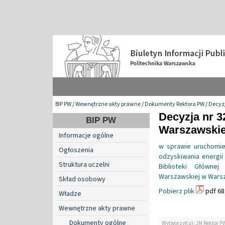
BIP PW
/
Wewnętrzne akty prawne
/
Dokumenty Rektora PW
/
Decyzj
Decyzja nr 3
BIP PW
Warszawskiej
Informacje ogólne
w sprawie uruchomie
Ogłoszenia
odzyskiwania energii 
Struktura uczelni
Biblioteki Główne
Warszawskiej w Warsza
Skład osobowy
Pobierz plik
pdf 68
Władze
Wewnętrzne akty prawne
Dokumenty ogólne
Wytworzył(a): JM Rektor P