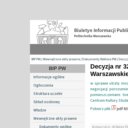
BIP PW
/
Wewnętrzne akty prawne
/
Dokumenty Rektora PW
/
Decyzj
Decyzja nr 3
BIP PW
Warszawskiej
Informacje ogólne
w sprawie utraty moc
Ogłoszenia
negocjacji porozumi
Struktura uczelni
pomieszczeniami to
Centrum Kultury Stud
Skład osobowy
Pobierz plik
pdf 63
Władze
Wewnętrzne akty prawne
Dokumenty ogólne
Wytworzył(a): JM Rektor P