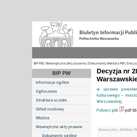
BIP PW
/
Wewnętrzne akty prawne
/
Dokumenty Rektora PW
/
Decyzj
Decyzja nr 2
BIP PW
Warszawskiej
Informacje ogólne
w sprawie powołan
Ogłoszenia
kulturowego – miasto
Struktura uczelni
Warszawskiej
Skład osobowy
Pobierz plik
pdf 65
Władze
Wewnętrzne akty prawne
Wytworzył(a): JM Rektor P
Dokumenty ogólne