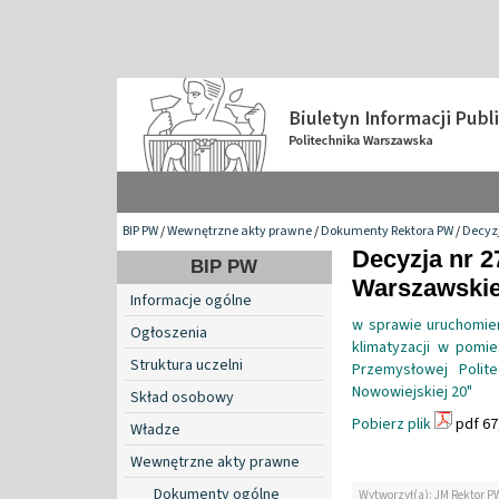
BIP PW
/
Wewnętrzne akty prawne
/
Dokumenty Rektora PW
/
Decyzj
Decyzja nr 2
BIP PW
Warszawskiej
Informacje ogólne
w sprawie uruchomieni
Ogłoszenia
klimatyzacji w pomie
Struktura uczelni
Przemysłowej Polit
Nowowiejskiej 20"
Skład osobowy
Pobierz plik
pdf 67
Władze
Wewnętrzne akty prawne
Dokumenty ogólne
Wytworzył(a): JM Rektor P