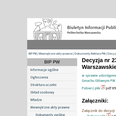
BIP PW
/
Wewnętrzne akty prawne
/
Dokumenty Rektora PW
/
Decyzj
Decyzja nr 2
BIP PW
Warszawskiej
Informacje ogólne
w sprawie udostępni
Ogłoszenia
Gmachu Głównym PW
Struktura uczelni
Pobierz plik
pdf 89
Skład osobowy
Władze
Załączniki:
Wewnętrzne akty prawne
Załącznik do decyzji
Dokumenty ogólne