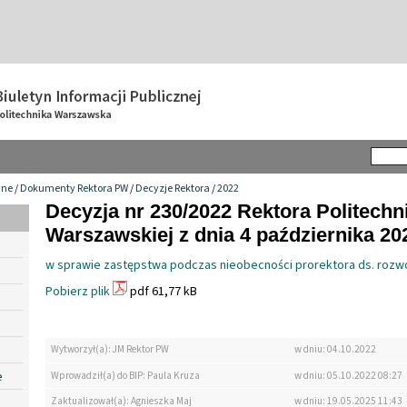
wne
/
Dokumenty Rektora PW
/
Decyzje Rektora
/
2022
Decyzja nr 230/2022 Rektora Politechn
Warszawskiej z dnia 4 października 202
w sprawie zastępstwa podczas nieobecności prorektora ds. rozw
Pobierz plik
pdf 61,77 kB
Wytworzył(a): JM Rektor PW
w dniu: 04.10.2022
e
Wprowadził(a) do BIP: Paula Kruza
w dniu: 05.10.2022 08:27
Zaktualizował(a): Agnieszka Maj
w dniu: 19.05.2025 11:43