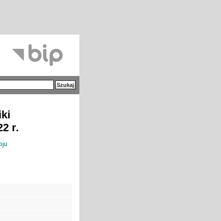
iki
2 r.
oju