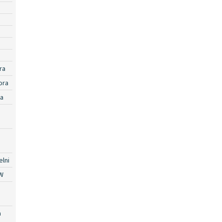
ra
ora
ra
lni
W
a