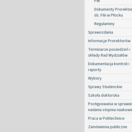
PW
Dokumenty Prorekto
ds. Filii w Płocku
Regulaminy
Sprawozdania
Informacje Prorektorów
Terminarze posiedzeń i
składy Rad Wydziałów
Dokumentacja kontroli i
raporty
Wybory
Sprawy Studenckie
Szkoła doktorska
Postępowania w sprawie
nadania stopnia naukow
Praca w Politechnice
Zamówienia publiczne