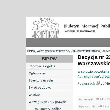
BIP PW
/
Wewnętrzne akty prawne
/
Dokumenty Rektora PW
/
Decyzj
Decyzja nr 2
BIP PW
Warszawskiej
Informacje ogólne
w sprawie powołania
Ogłoszenia
Administration”, prow
Struktura uczelni
Pobierz plik
pdf 69
Skład osobowy
Władze
Wytworzył(a): JM Rektor P
Wewnętrzne akty prawne
Wprowadził(a) do BIP: Ann
Dokumenty ogólne