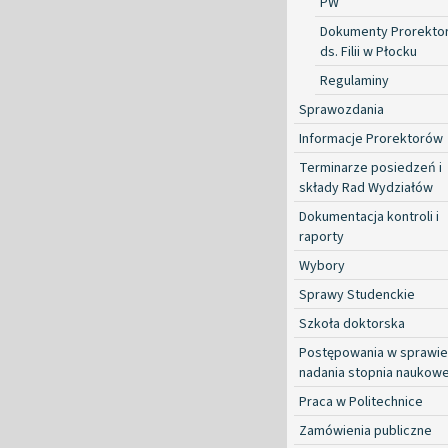
PW
Dokumenty Prorekto
ds. Filii w Płocku
Regulaminy
Sprawozdania
Informacje Prorektorów
Terminarze posiedzeń i
składy Rad Wydziałów
Dokumentacja kontroli i
raporty
Wybory
Sprawy Studenckie
Szkoła doktorska
Postępowania w sprawie
nadania stopnia naukow
Praca w Politechnice
Zamówienia publiczne