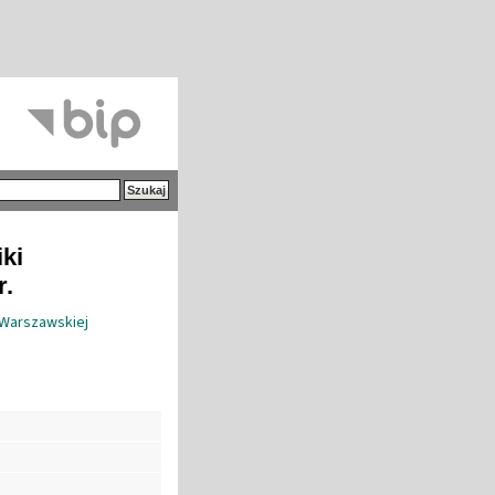
iki
r.
 Warszawskiej