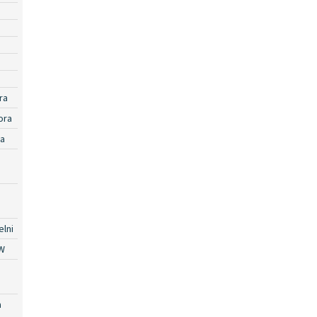
ra
ora
ra
lni
W
a