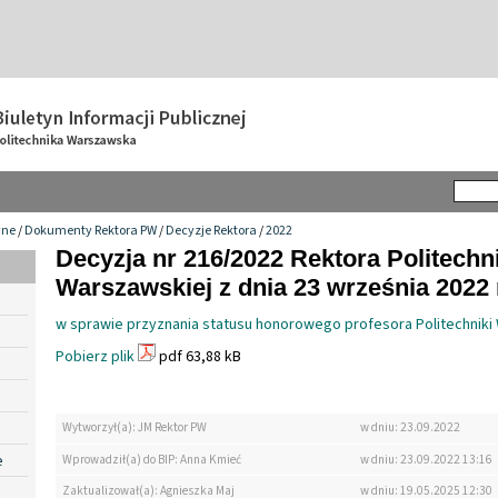
wne
/
Dokumenty Rektora PW
/
Decyzje Rektora
/
2022
Decyzja nr 216/2022 Rektora Politechn
Warszawskiej z dnia 23 września 2022 
w sprawie przyznania statusu honorowego profesora Politechniki
Pobierz plik
pdf 63,88 kB
Wytworzył(a): JM Rektor PW
w dniu: 23.09.2022
e
Wprowadził(a) do BIP: Anna Kmieć
w dniu: 23.09.2022 13:16
Zaktualizował(a): Agnieszka Maj
w dniu: 19.05.2025 12:30