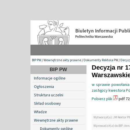
BIP PW
/
Wewnętrzne akty prawne
/
Dokumenty Rektora PW
/
Decyzj
Decyzja nr 1
BIP PW
Warszawskiej
Informacje ogólne
w sprawie powołania
Ogłoszenia
zastępcy kwestora Po
Struktura uczelni
Pobierz plik
pdf 72
Skład osobowy
Władze
Wytworzył(a): JM Rektor P
Wewnętrzne akty prawne
Wprowadził(a) do BIP: Ann
Dokumenty ogólne