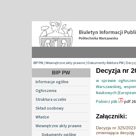
BIP PW
/
Wewnętrzne akty prawne
/
Dokumenty Rektora PW
/
Decyzj
Decyzja nr 2
BIP PW
w sprawie ogłoszeni
Informacje ogólne
Warszawskiej, wspie
Ogłoszenia
Naukowych (European 
Struktura uczelni
Pobierz plik
pdf 26
Skład osobowy
Załączniki:
Władze
Wewnętrzne akty prawne
Decyzja nr 325/2023 
zmieniająca decyzję
Dokumenty ogólne