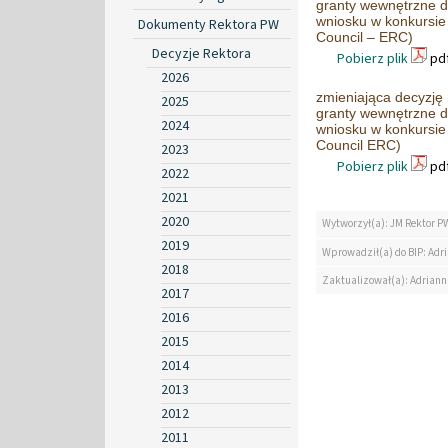
granty wewnętrzne dl
wniosku w konkursi
Dokumenty Rektora PW
Council – ERC)
Decyzje Rektora
Pobierz plik
pdf
2026
zmieniająca decyzję
2025
granty wewnętrzne dl
2024
wniosku w konkursi
Council ERC)
2023
Pobierz plik
pdf
2022
2021
2020
Wytworzył(a): JM Rektor P
2019
Wprowadził(a) do BIP: Ad
2018
Zaktualizował(a): Adrian
2017
2016
2015
2014
2013
2012
2011