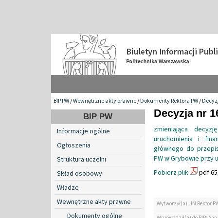
BIP PW
/
Wewnętrzne akty prawne
/
Dokumenty Rektora PW
/
Decyzj
Decyzja nr 1
BIP PW
zmieniająca decyzj
Informacje ogólne
uruchomienia i fin
Ogłoszenia
głównego do przepi
PW w Grybowie przy ul
Struktura uczelni
Pobierz plik
pdf 65
Skład osobowy
Władze
Wewnętrzne akty prawne
Wytworzył(a): JM Rektor P
Dokumenty ogólne
Wprowadził(a) do BIP: Ann