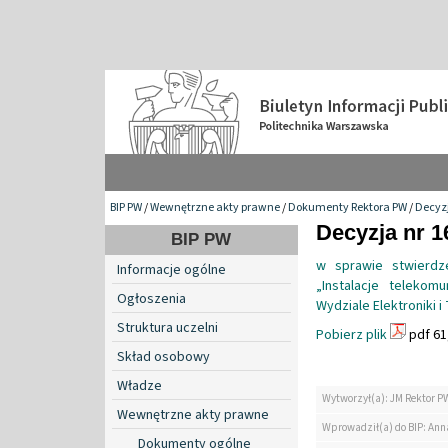
BIP PW
/
Wewnętrzne akty prawne
/
Dokumenty Rektora PW
/
Decyzj
Decyzja nr 1
BIP PW
w sprawie stwierdz
Informacje ogólne
„Instalacje telekom
Ogłoszenia
Wydziale Elektroniki 
Struktura uczelni
Pobierz plik
pdf 61
Skład osobowy
Władze
Wytworzył(a): JM Rektor P
Wewnętrzne akty prawne
Wprowadził(a) do BIP: Ann
Dokumenty ogólne