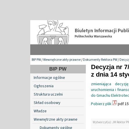
BIP PW
/
Wewnętrzne akty prawne
/
Dokumenty Rektora PW
/
Decyzj
Decyzja nr 7
BIP PW
z dnia 14 sty
Informacje ogólne
zmieniająca decyzj
Ogłoszenia
uruchomienia i finan
Struktura uczelni
do Gmachu Elektrotech
Skład osobowy
Pobierz plik
pdf 15
Władze
Wewnętrzne akty prawne
Wytworzył(a): JM Rektor P
Dokumenty ogólne