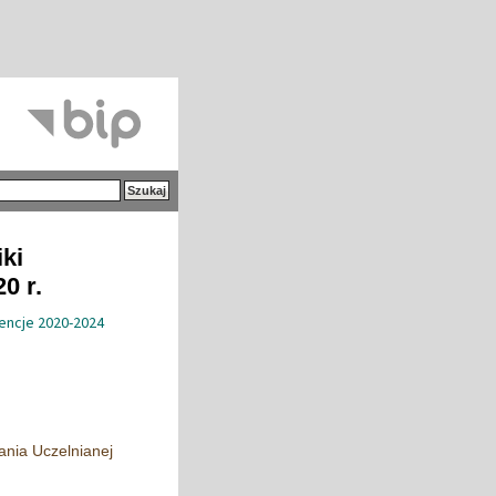
iki
0 r.
dencje 2020-2024
ania Uczelnianej