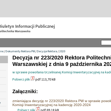
wne
/
Dokumenty Rektora PW
/
Decyzje Rektora
/
2020
Decyzja nr 223/2020 Rektora Politechn
Warszawskiej z dnia 9 października 202
w sprawie powołania Uczelnianej Komisji Inwentaryzacyjnej na ka
Pobierz plik
pdf 113,70 kB
Załączniki:
zmieniająca decyzję nr 223/2020 Rektora PW w sprawie powoł
e
Komisji Inwentaryzacyjnej na kadencję 2020-2024
Pobierz plik
pdf 69,18 kB