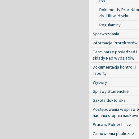
PW
Dokumenty Prorekto
ds. Filii w Płocku
Regulaminy
Sprawozdania
Informacje Prorektorów
Terminarze posiedzeń i
składy Rad Wydziałów
Dokumentacja kontroli i
raporty
Wybory
Sprawy Studenckie
Szkoła doktorska
Postępowania w sprawie
nadania stopnia naukow
Praca w Politechnice
Zamówienia publiczne