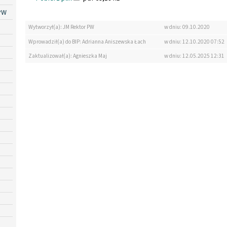
PW
Wytworzył(a): JM Rektor PW
w dniu: 09.10.2020
Wprowadził(a) do BIP: Adrianna Aniszewska Łach
w dniu: 12.10.2020 07:52
Zaktualizował(a): Agnieszka Maj
w dniu: 12.05.2025 12:31