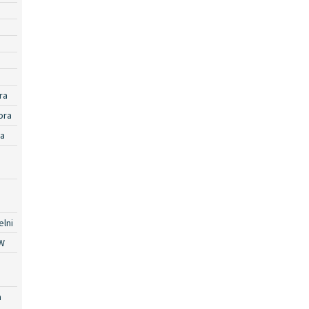
ra
ora
ra
lni
W
a