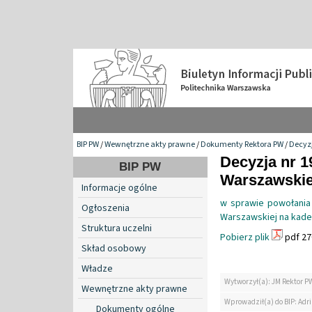
BIP PW
/
Wewnętrzne akty prawne
/
Dokumenty Rektora PW
/
Decyzj
Decyzja nr 1
BIP PW
Warszawskiej
Informacje ogólne
w sprawie powołania
Ogłoszenia
Warszawskiej na kade
Struktura uczelni
Pobierz plik
pdf 27
Skład osobowy
Władze
Wytworzył(a): JM Rektor P
Wewnętrzne akty prawne
Wprowadził(a) do BIP: Ad
Dokumenty ogólne