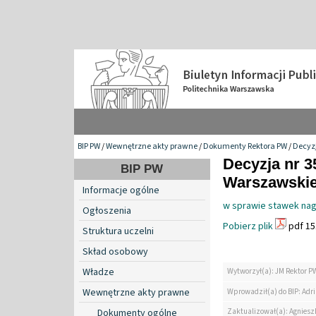
BIP PW
/
Wewnętrzne akty prawne
/
Dokumenty Rektora PW
/
Decyzj
Decyzja nr 3
BIP PW
Warszawskiej
Informacje ogólne
w sprawie stawek nag
Ogłoszenia
Pobierz plik
pdf 15
Struktura uczelni
Skład osobowy
Władze
Wytworzył(a): JM Rektor P
Wewnętrzne akty prawne
Wprowadził(a) do BIP: Ad
Zaktualizował(a): Agniesz
Dokumenty ogólne