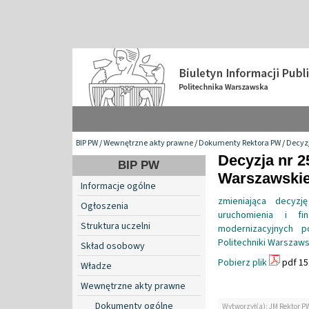
BIP PW
/
Wewnętrzne akty prawne
/
Dokumenty Rektora PW
/
Decyzj
Decyzja nr 2
BIP PW
Warszawskiej
Informacje ogólne
zmieniająca decyzj
Ogłoszenia
uruchomienia i fi
Struktura uczelni
modernizacyjnych 
Politechniki Warszaws
Skład osobowy
Pobierz plik
pdf 15
Władze
Wewnętrzne akty prawne
Dokumenty ogólne
Wytworzył(a): JM Rektor P