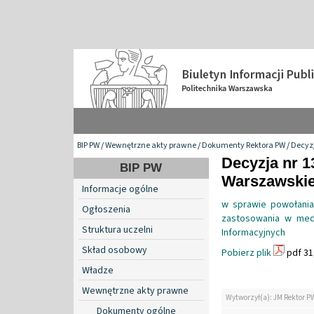
BIP PW
/
Wewnętrzne akty prawne
/
Dokumenty Rektora PW
/
Decyzj
Decyzja nr 1
BIP PW
Warszawskiej
Informacje ogólne
w sprawie powołania
Ogłoszenia
zastosowania w medi
Struktura uczelni
Informacyjnych
Skład osobowy
Pobierz plik
pdf 31
Władze
Wewnętrzne akty prawne
Wytworzył(a): JM Rektor P
Dokumenty ogólne