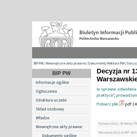
BIP PW
/
Wewnętrzne akty prawne
/
Dokumenty Rektora PW
/
Decyzj
Decyzja nr 1
BIP PW
Warszawskiej
Informacje ogólne
w sprawie odwołania
Ogłoszenia
praktyce", prowadzony
Struktura uczelni
Pobierz plik
pdf 14
Skład osobowy
Władze
Wytworzył(a): JM Rektor P
Wewnętrzne akty prawne
Wprowadził(a) do BIP: Ad
Dokumenty ogólne