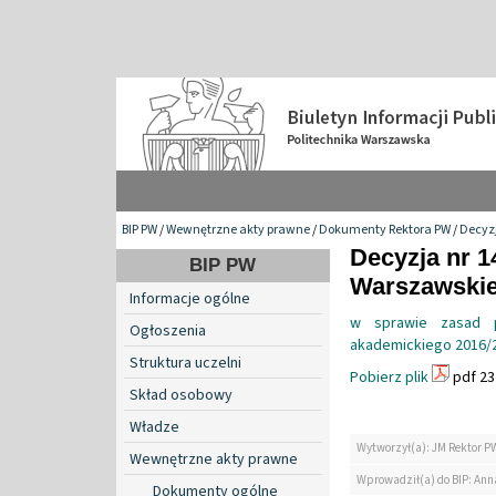
BIP PW
/
Wewnętrzne akty prawne
/
Dokumenty Rektora PW
/
Decyzj
Decyzja nr 1
BIP PW
Warszawskiej
Informacje ogólne
w sprawie zasad 
Ogłoszenia
akademickiego 2016/20
Struktura uczelni
Pobierz plik
pdf 23
Skład osobowy
Władze
Wytworzył(a): JM Rektor P
Wewnętrzne akty prawne
Wprowadził(a) do BIP: Ann
Dokumenty ogólne