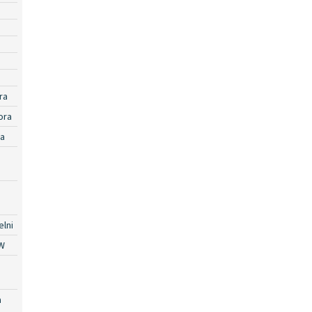
ra
ora
ra
lni
W
a