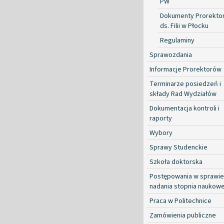
PW
Dokumenty Prorekto
ds. Filii w Płocku
Regulaminy
Sprawozdania
Informacje Prorektorów
Terminarze posiedzeń i
składy Rad Wydziałów
Dokumentacja kontroli i
raporty
Wybory
Sprawy Studenckie
Szkoła doktorska
Postępowania w sprawie
nadania stopnia naukow
Praca w Politechnice
Zamówienia publiczne