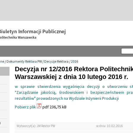
wne
/
Dokumenty Rektora PW
/
Decyzje Rektora
/
2016
Decyzja nr 12/2016 Rektora Politechnik
Warszawskiej z dnia 10 lutego 2016 r.
w sprawie stwierdzenia wygaśnięcia decyzji o utworzeniu 
"Zarządzanie jakością, środowiskiem i bezpieczeństwem pra
rezultatów" prowadzonych na Wydziale Inżynierii Produkcji
Pobierz plik
pdf 236,75 kB
e
Wytworzył(a): JM Rektor PW
w dniu: 10.02.2016