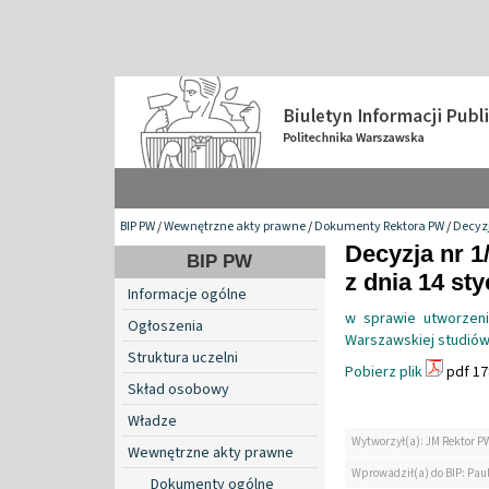
BIP PW
/
Wewnętrzne akty prawne
/
Dokumenty Rektora PW
/
Decyzj
Decyzja nr 1
BIP PW
z dnia 14 sty
Informacje ogólne
w sprawie utworzeni
Ogłoszenia
Warszawskiej studiów
Struktura uczelni
Pobierz plik
pdf 17
Skład osobowy
Władze
Wytworzył(a): JM Rektor P
Wewnętrzne akty prawne
Wprowadził(a) do BIP: Paul
Dokumenty ogólne