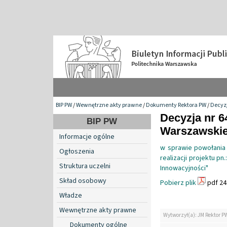
BIP PW
/
Wewnętrzne akty prawne
/
Dokumenty Rektora PW
/
Decyzj
Decyzja nr 6
BIP PW
Warszawskiej
Informacje ogólne
w sprawie powołania
Ogłoszenia
realizacji projektu p
Struktura uczelni
Innowacyjności"
Skład osobowy
Pobierz plik
pdf 24
Władze
Wewnętrzne akty prawne
Wytworzył(a): JM Rektor P
Dokumenty ogólne