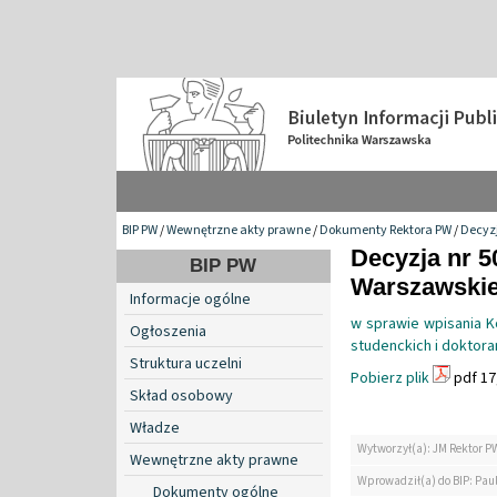
BIP PW
/
Wewnętrzne akty prawne
/
Dokumenty Rektora PW
/
Decyzj
Decyzja nr 5
BIP PW
Warszawskiej
Informacje ogólne
w sprawie wpisania K
Ogłoszenia
studenckich i doktora
Struktura uczelni
Pobierz plik
pdf 17
Skład osobowy
Władze
Wytworzył(a): JM Rektor P
Wewnętrzne akty prawne
Wprowadził(a) do BIP: Paul
Dokumenty ogólne