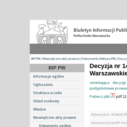
BIP PW
/
Wewnętrzne akty prawne
/
Dokumenty Rektora PW
/
Decyzj
Decyzja nr 1
BIP PW
Warszawskiej
Informacje ogólne
zmieniająca decyzj
Ogłoszenia
podyplomowe prowadz
Struktura uczelni
Pobierz plik
pdf 21
Skład osobowy
Władze
Wytworzył(a): JM Rektor P
Wewnętrzne akty prawne
Wprowadził(a) do BIP: Paul
Dokumenty ogólne