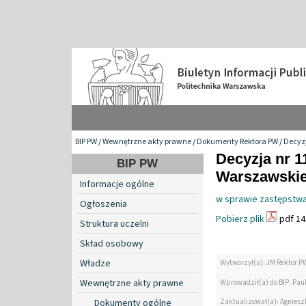
BIP PW
/
Wewnętrzne akty prawne
/
Dokumenty Rektora PW
/
Decyzj
Decyzja nr 1
BIP PW
Warszawskiej
Informacje ogólne
w sprawie zastępstwa
Ogłoszenia
Pobierz plik
pdf 14
Struktura uczelni
Skład osobowy
Władze
Wytworzył(a): JM Rektor P
Wewnętrzne akty prawne
Wprowadził(a) do BIP: Paul
Zaktualizował(a): Agniesz
Dokumenty ogólne