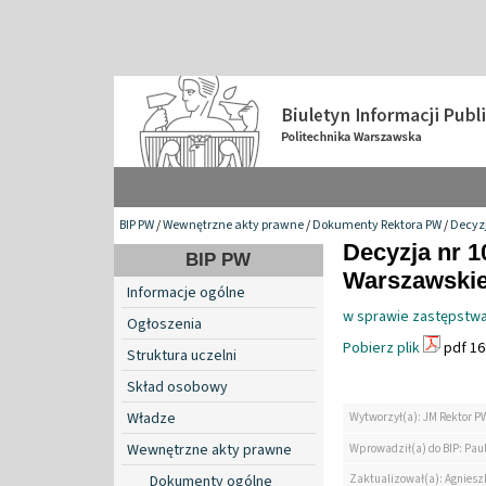
BIP PW
/
Wewnętrzne akty prawne
/
Dokumenty Rektora PW
/
Decyzj
Decyzja nr 1
BIP PW
Warszawskiej
Informacje ogólne
w sprawie zastępstwa
Ogłoszenia
Pobierz plik
pdf 16
Struktura uczelni
Skład osobowy
Władze
Wytworzył(a): JM Rektor P
Wewnętrzne akty prawne
Wprowadził(a) do BIP: Paul
Zaktualizował(a): Agniesz
Dokumenty ogólne