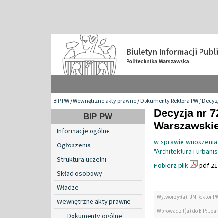
BIP PW
/
Wewnętrzne akty prawne
/
Dokumenty Rektora PW
/
Decyzj
Decyzja nr 7
BIP PW
Warszawskiej
Informacje ogólne
w sprawie wnoszenia 
Ogłoszenia
"Architektura i urban
Struktura uczelni
Pobierz plik
pdf 21
Skład osobowy
Władze
Wytworzył(a): JM Rektor P
Wewnętrzne akty prawne
Wprowadził(a) do BIP: Jo
Dokumenty ogólne