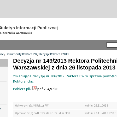
wne
/
Dokumenty Rektora PW
/
Decyzje Rektora
/
2013
Decyzja nr 149/2013 Rektora Politechn
Warszawskiej z dnia 26 listopada 2013 
zmieniające decyzję nr 106/2012 Rektora PW w sprawie powołan
Doktoranckich
Pobierz plik
pdf 204,97 kB
Wytworzył(a): JM Rektor PW
w dniu: 26.11.2013
e
Wprowadził(a) do BIP: Paula Kruza - disabled
w dniu: 27.11.2013 12:07