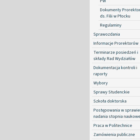
PW
Dokumenty Prorekto
ds. Filii w Płocku
Regulaminy
Sprawozdania
Informacje Prorektorów
Terminarze posiedzeń i
składy Rad Wydziałów
Dokumentacja kontroli i
raporty
Wybory
Sprawy Studenckie
Szkoła doktorska
Postępowania w sprawie
nadania stopnia naukow
Praca w Politechnice
Zamówienia publiczne