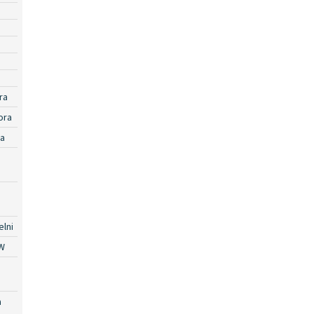
ra
ora
ra
lni
W
a