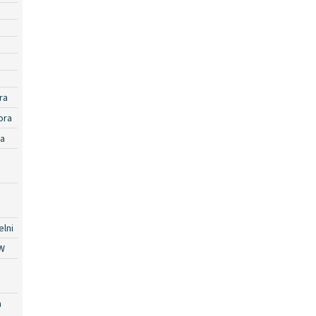
ra
ora
ra
lni
W
a