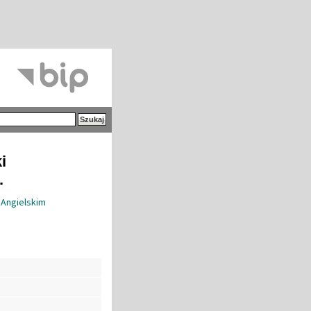
i
.
 Angielskim