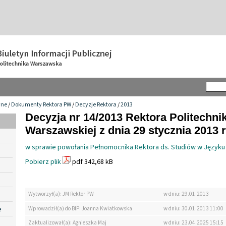
wne
/
Dokumenty Rektora PW
/
Decyzje Rektora
/
2013
Decyzja nr 14/2013 Rektora Politechnik
Warszawskiej z dnia 29 stycznia 2013 r
w sprawie powołania Pełnomocnika Rektora ds. Studiów w Języku
Pobierz plik
pdf 342,68 kB
Wytworzył(a): JM Rektor PW
w dniu: 29.01.2013
e
Wprowadził(a) do BIP: Joanna Kwiatkowska
w dniu: 30.01.2013 11:00
Zaktualizował(a): Agnieszka Maj
w dniu: 23.04.2025 15:15