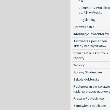
PW
Dokumenty Prorekto
ds. Filii w Płocku
Regulaminy
Sprawozdania
Informacje Prorektorów
Terminarze posiedzeń i
składy Rad Wydziałów
Dokumentacja kontroli i
raporty
Wybory
Sprawy Studenckie
Szkoła doktorska
Postępowania w sprawie
nadania stopnia naukow
Praca w Politechnice
Zamówienia publiczne