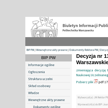
BIP PW
/
Wewnętrzne akty prawne
/
Dokumenty Rektora PW
/
Decyzj
Decyzja nr 1
BIP PW
Warszawskiej
Informacje ogólne
zmieniająca decyzję
Ogłoszenia
Naukowej Uczelniane
Struktura uczelni
Pobierz plik
pdf 17
Skład osobowy
Władze
Wytworzył(a): JM Rektor P
Wewnętrzne akty prawne
Wprowadził(a) do BIP: Jo
Dokumenty ogólne