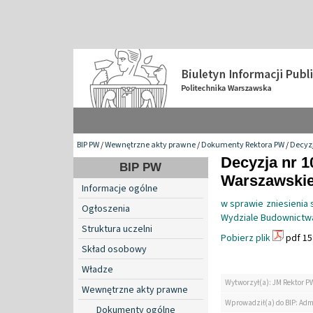
BIP PW
/
Wewnętrzne akty prawne
/
Dokumenty Rektora PW
/
Decyzj
Decyzja nr 1
BIP PW
Warszawskiej
Informacje ogólne
w sprawie zniesienia
Ogłoszenia
Wydziale Budownictwa
Struktura uczelni
Pobierz plik
pdf 15
Skład osobowy
Władze
Wytworzył(a): JM Rektor P
Wewnętrzne akty prawne
Wprowadził(a) do BIP: Adm
Dokumenty ogólne