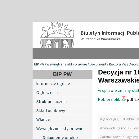
BIP PW
/
Wewnętrzne akty prawne
/
Dokumenty Rektora PW
/
Decyzj
Decyzja nr 1
BIP PW
Warszawskiej
Informacje ogólne
w sprawie zmiany stat
Ogłoszenia
Pobierz plik
pdf 2,
Struktura uczelni
Skład osobowy
Władze
Wytworzył(a): JM Rektor P
Wewnętrzne akty prawne
Wprowadził(a) do BIP: Jo
Zaktualizował(a): Agniesz
Dokumenty ogólne